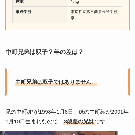
体重
47kg
最終学歴
東京都立第三商業高等学校
卒
中町兄弟は双子？年の差は？
中町兄弟は双子ではありません。
兄の中町JPが1998年1月8日、妹の中町綾が2001年
1月10日生まれなので、
3歳差の兄妹
です。