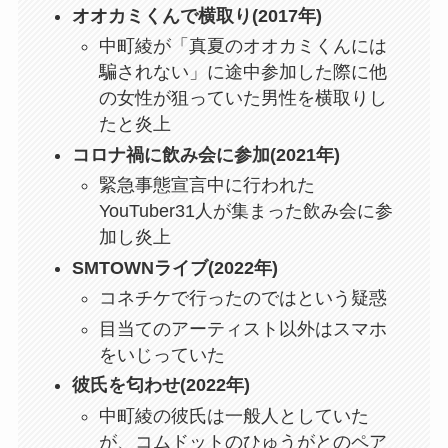
オオカミくんで横取り(2017年)
中町綾が「真夏のオオカミくんには
騙されない」に途中参加した際に他
の女性が狙っていた男性を横取りし
たと炎上
コロナ禍に飲み会に参加(2021年)
緊急事態宣言中に行われた
YouTuber31人が集まった飲み会に参
加し炎上
SMTOWNライブ(2022年)
コネチケで行ったのではという疑惑
目当てのアーティスト以外はスマホ
をいじっていた
彼氏を匂わせ(2022年)
中町綾の彼氏は一般人としていた
が、コムドットのひゅうがとのペア