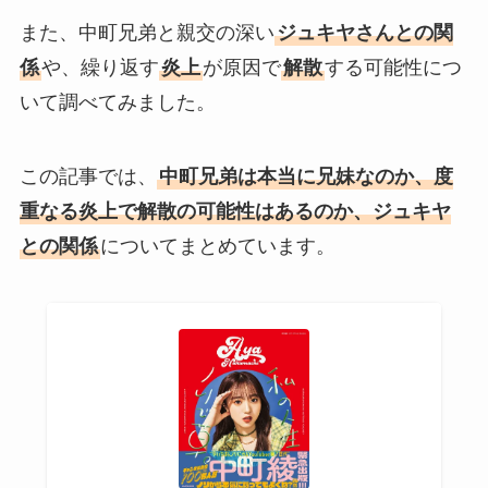
また、中町兄弟と親交の深い
ジュキヤさんとの関
係
や、繰り返す
炎上
が原因で
解散
する可能性につ
いて調べてみました。
この記事では、
中町兄弟は本当に兄妹なのか、度
重なる炎上で解散の可能性はあるのか、ジュキヤ
との関係
についてまとめています。