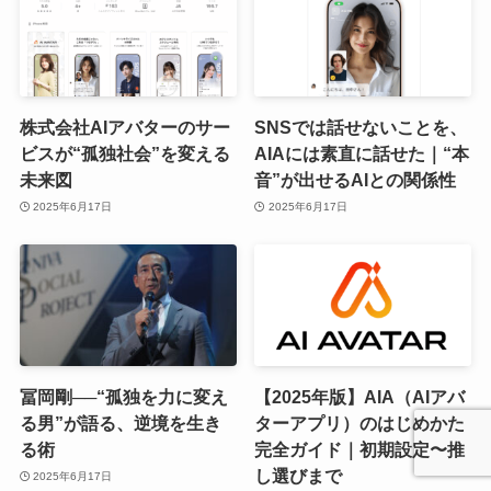
株式会社AIアバターのサー
SNSでは話せないことを、
ビスが“孤独社会”を変える
AIAには素直に話せた｜“本
未来図
音”が出せるAIとの関係性
2025年6月17日
2025年6月17日
冨岡剛──“孤独を力に変え
【2025年版】AIA（AIアバ
る男”が語る、逆境を生き
ターアプリ）のはじめかた
る術
完全ガイド｜初期設定〜推
し選びまで
2025年6月17日